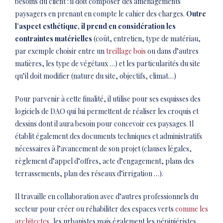
besoins du client : il doit composer des aménagements
paysagers en prenant en compte le cahier des charges.
Outre
l’aspect esthétique, il prend en considération les
contraintes matérielles
(coût, entretien, type de matériau,
par exemple choisir entre un
treillage bois
ou dans d’autres
matières, les type de végétaux …) et les particularités du site
qu’il doit modifier (nature du site, objectifs, climat…)
Pour parvenir à cette finalité, il utilise pour ses esquisses des
logiciels de DAO qui lui permettent de réaliser les croquis et
dessins dont il aura besoin pour concevoir ces paysages. Il
établit également des documents techniques et administratifs
nécessaires à l’avancement de son projet (clauses légales,
règlement d’appel d’offres, acte d’engagement, plans des
terrassements, plan des réseaux d’irrigation …).
Il travaille en collaboration avec d’autres professionnels du
secteur pour créer ou réhabiliter des espaces verts
comme les
architectes
, les urbanistes mais également les pépiniéristes,