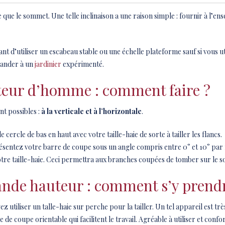
e que le sommet. Une telle inclinaison a une raison simple : fournir à l’e
nt d’utiliser un escabeau stable ou une échelle plateforme sauf si vous ut
mander à un
jardinier
expérimenté.
uteur d’homme : comment faire ?
nt possibles :
à la verticale et à l’horizontale
.
 cercle de bas en haut avec votre taille-haie de sorte à tailler les flancs.
résentez votre barre de coupe sous un angle compris entre 0° et 10° par 
otre taille-haie. Ceci permettra aux branches coupées de tomber sur le so
rande hauteur : comment s’y prend
ez utiliser un talle-haie sur perche pour la tailler. Un tel appareil est tr
 coupe orientable qui facilitent le travail. Agréable à utiliser et confo