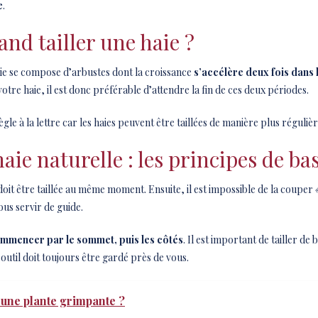
e
.
nd tailler une haie ?
ie se compose d’arbustes dont la croissance
s’accélère deux fois dans 
 votre haie, il est donc préférable d’attendre la fin de ces deux périodes.
gle à la lettre car les haies peuvent être taillées de manière plus régulièr
ie naturelle : les principes de ba
doit être taillée au même moment. Ensuite, il est impossible de la couper
ous servir de guide.
mmencer par le sommet, puis les côtés
. Il est important de tailler de 
 outil doit toujours être gardé près de vous.
une plante grimpante ?